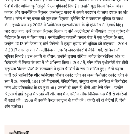
पेन' में और अधिक चुनौतीपूर्ण फिल्म भूमिकाएँ निभाईं। उन्होंने युद्ध फिल्म 'करेज अंडर
फायर' और राजनीतिक थ्रिलर 'एब्सोल्यूट पावर' में अपने प्रदर्शन के साथ दशक का अंत
किया। ग्लेन ने नए दशक की शुरुआत थ्रिलर 'ट्रेनिंग डे' में सहायक भूमिका के साथ
की। इसके बाद वह 2003 में 'अमेरिकन एक्सपीरियंस' के दो एपिसोड में दिखाई दिए।
चार साल बाद, उन्हें एक्शन थ्रिलर फ्लिक 'द बॉर्न अल्टीमेटम' में सीआईए, एज्रा क्रेमर के
निदेशक के रूप में लिया गया। मनोवैज्ञानिक फंतासी 'सकर पंच' में एक भूमिका के बाद,
उन्होंने 2012 की फिल्म 'द बॉर्न लिगेसी' में एज्रा क्रेमर की भूमिका को दोहराया। 2014
से 2017 तक, एक्शन ने अलौकिक नाटक 'द लेफ्टओवर' में केविन गर्वे, सीनियर की
भूमिका निभाई। इस अवधि के दौरान, उन्होंने ड्रामा सीरीज़ 'मार्वल डेयरडेविल' और 'द
डिफेंडर्स' में स्टिक के रूप में भी अभिनय किया। 2017 में, ग्लेन हॉरर एंथोलॉजी वेब टीवी
श्रृंखला 'कैसल रॉक' के कलाकारों में एलन पैंगबोर्न के रूप में शामिल हुए। नीचे पढ़ना
जारी रखें
पारिवारिक और व्यक्तिगत जीवन
स्कॉट ग्लेन का जन्म थियोडोर स्कॉट ग्लेन के
रूप में 26 जनवरी, 1941 को पिट्सबर्ग, पेंसिल्वेनिया, संयुक्त राज्य अमेरिका में थियोडोर
ग्लेन और एलिजाबेथ के घर हुआ था। उनकी दो बहनें हैं, बोनी और टेरी ग्लेन। उन्होंने
पिट्सबर्ग हाई स्कूल में पढ़ाई की और बाद में द कॉलेज ऑफ विलियम एंड मैरी से अंग्रेजी
में पढ़ाई की। 1968 में उन्होंने कैरल श्वार्ट्ज से शादी की। दंपति की दो बेटियां हैं: रियो
और डकोटा।