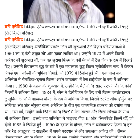
छवि क्रेडिट
https://www.youtube.com/watch?v=I5gEwb3vDeg
(सेलिब्रिटी परिवार)
छवि क्रेडिट
https://www.youtube.com/watch?v=I5gEwb3vDeg
पहले का
अगला
(सेलिब्रिटी परिवार)
आजीविका
स्कॉट ग्लेन की शुरुआती टेलीविज़न परियोजनाओं में
1960 का 'द पैटी ड्यूक शो' और 'हॉक' शामिल था। उन्होंने 1970 में अपने फिल्मी
करियर की शुरुआत की, जब वह ड्रामा फिल्म 'द बेबी मेकर' में टैड जैक के रूप में दिखाई
दिए। उन्होंने वियतनाम युद्ध के बारे में एक महाकाव्य युद्ध फिल्म 'एपोकैलिप्स नाउ' में कैप्टन
रिचर्ड एम। कोल्बी की भूमिका निभाई, जो 1979 में रिलीज़ हुई थी। एक साल बाद,
अभिनेता ने रोमांटिक-ड्रामा फिल्म 'अर्बन काउबॉय' में वेस हाईटॉवर के रूप में अभिनय
किया। . 1980 के दशक की शुरुआत में, उन्होंने 'द चैलेंज', 'द राइट स्टफ' और 'द कीप'
फिल्मों में अभिनय किया। 1984 में, ग्लेन ने टेलीविजन के लिए बनी फिल्म 'काउंटडाउन
टू लुकिंग ग्लास' में माइकल बॉयल के रूप में अभिनय किया, जिसमें स्ट्रेट ऑफ होर्मुज पर
सोवियत संघ और संयुक्त राज्य अमेरिका के बीच एक काल्पनिक टकराव को दर्शाया गया
था। उस वर्ष, उन्होंने मार्क रिडेल की 'द रिवर' में मेल गिब्सन और सिसी स्पेसक के साथ
भी अभिनय किया। इसके बाद अभिनेता ने 'वाइल्ड गीज़ II' और 'सिल्वरैडो' फ़िल्में कीं, जो
दोनों 1985 में रिलीज़ हुईं। 1990 के दशक के दौरान, ग्लेन ने ब्लॉकबस्टर फ़िल्म 'द हंट
फॉर रेड अक्टूबर', 'द साइलेंस' में अपने प्रदर्शन से और सफलता अर्जित की। लैम्ब्स',
'बैकड्राफ्ट' और 'द प्लेयर'। 1995 के बाद, उन्होंने 'रेकलेस' और ट्रेजिकोमेडी 'एडी एंड