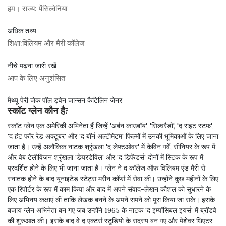
हम। राज्य:
पेंसिल्वेनिया
अधिक तथ्य
शिक्षा:
विलियम और मैरी कॉलेज
नीचे पढ़ना जारी रखें
आप के लिए अनुशंसित
मैथ्यू पेरी जेक पॉल ड्वेन जान्सन कैटिलिन जेनर
स्कॉट ग्लेन कौन है?
स्कॉट ग्लेन एक अमेरिकी अभिनेता हैं जिन्हें 'अर्बन काउबॉय', 'सिल्वरैडो', 'द राइट स्टफ',
'द हंट फॉर रेड अक्टूबर' और 'द बॉर्न अल्टीमेटम' फिल्मों में उनकी भूमिकाओं के लिए जाना
जाता है। उन्हें अलौकिक नाटक श्रृंखला 'द लेफ्टओवर' में केविन गर्वे, सीनियर के रूप में
और वेब टेलीविजन श्रृंखला 'डेयरडेविल' और 'द डिफेंडर्स' दोनों में स्टिक के रूप में
प्रदर्शित होने के लिए भी जाना जाता है। ग्लेन ने द कॉलेज ऑफ विलियम एंड मैरी से
स्नातक होने के बाद यूनाइटेड स्टेट्स मरीन कॉर्प्स में सेवा की। उन्होंने कुछ महीनों के लिए
एक रिपोर्टर के रूप में काम किया और बाद में अपने संवाद-लेखन कौशल को सुधारने के
लिए अभिनय कक्षाएं लीं ताकि लेखक बनने के अपने सपने को पूरा किया जा सके। इसके
बजाय ग्लेन अभिनेता बन गए जब उन्होंने 1965 के नाटक 'द इम्पॉसिबल इयर्स' में ब्रॉडवे
की शुरुआत की। इसके बाद वे द एक्टर्स स्टूडियो के सदस्य बन गए और पेशेवर थिएटर