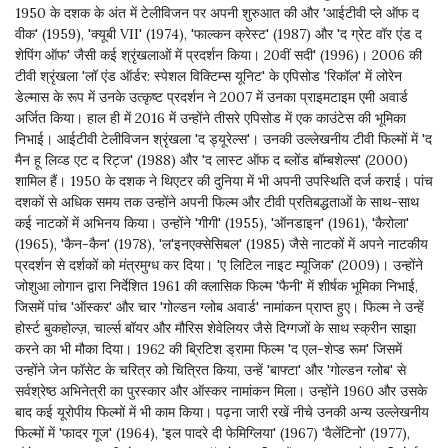
1950 के दशक के अंत में टेलीविजन पर अपनी शुरुआत की और 'आईटीवी प्ले ऑफ द
वीक' (1959), 'क्यूबी VII' (1974), 'फाल्कन क्रेस्ट' (1987) और 'द ग्रेट वॉर एंड द
शेपिंग ऑफ' जैसी कई श्रृंखलाओं में प्रदर्शन किया। 20वीं सदी' (1996)। 2006 की
टीवी श्रृंखला 'लॉ एंड ऑर्डर: स्पेशल विक्टिम्स यूनिट' के एपिसोड 'रिकॉल' में लोरेन
डेल्मास के रूप में उनके उत्कृष्ट प्रदर्शन ने 2007 में उनका प्राइमटाइम एमी अवार्ड
अर्जित किया। हाल ही में 2016 में उन्होंने तीसरे एपिसोड में एक काउंटेस की भूमिका
निभाई। आईटीवी टेलीविजन श्रृंखला 'द ड्यूरेल्स'। उनकी उल्लेखनीय टीवी फिल्मों में 'द
मैन हू लिव्ड एट द रिट्ज' (1988) और 'द लास्ट ऑफ द ब्लोंड बॉम्बशेल्स' (2000)
शामिल हैं। 1950 के दशक ने थिएटर की दुनिया में भी अपनी उपस्थिति दर्ज कराई। पांच
दशकों से अधिक समय तक उन्होंने अपनी फिल्म और टीवी प्रतिबद्धताओं के साथ-साथ
कई नाटकों में अभिनय किया। उन्होंने 'गीगी' (1955), 'ऑनडाइन' (1961), 'कैरोला'
(1965), 'कैन-कैन' (1978), 'ल'इनएक्सेसिबल' (1985) जैसे नाटकों में अपने नाटकीय
प्रदर्शन से दर्शकों को मंत्रमुग्ध कर दिया। 'ए लिटिल नाइट म्यूजिक' (2009)। उन्होंने
जोशुआ लोगान द्वारा निर्देशित 1961 की क्लासिक फिल्म 'फैनी' में शीर्षक भूमिका निभाई,
जिसमें पांच 'ऑस्कर' और चार 'गोल्डन ग्लोब अवार्ड' नामांकन प्राप्त हुए। फिल्म ने उन्हें
होर्स्ट बुकहोल्ज़, चार्ल्स बॉयर और मौरिस शेवेलियर जैसे दिग्गजों के साथ स्क्रीन साझा
करने का भी मौका दिया। 1962 की ब्रिटिश ड्रामा फिल्म 'द एल-शेप्ड रूम' जिसमें
उन्होंने जेन फॉसेट के चरित्र को चित्रित किया, उन्हें 'बाफ्टा' और 'गोल्डन ग्लोब' से
सर्वश्रेष्ठ अभिनेत्री का पुरस्कार और ऑस्कर नामांकन मिला। उन्होंने 1960 और उसके
बाद कई यूरोपीय फिल्मों में भी काम किया। पढ़ना जारी रखें नीचे उनकी अन्य उल्लेखनीय
फिल्मों में 'फादर गूज' (1964), 'इल पादरे दी फेमिग्लिया' (1967) 'वैलेंटिनो' (1977),