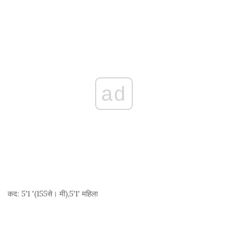
ad
कद:
5'1 '(155
से। मी
),5'1' महिला