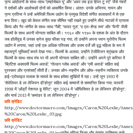
नृत्य आंदोलनों के साथ-साथ 'एम्ब्रेसेबल यू' और 'अवर लव इज़ हियर टू स्टे' जैसे नंबरों
ने दर्शकों और आलोचकों दोनों को आकर्षित किया। अंततः उनके अभिनय, गायन और
नृत्य प्रतिभा ने उन्हें अमेरिकी फिल्म उद्योग के प्रमुख विदेशी संगीत कलाकारों में से एक
बना दिया। खुद को केवल संगीत तक सीमित नहीं रखते हुए उन्होंने सीधे नाटकों में प्रयास
किया और गैर-संगीत के साथ-साथ 'गैबी', 'फादर गूज', 'द एल-शेप्ड रूम' और 'फैनी' जैसी
फिल्मों के साथ अपनी योग्यता साबित की। १९६० और १९७० के दशक के अंत के दौरान
जब हॉलीवुड में उनका क्रेज कुछ फीका पड़ गया, तो उन्होंने अपना ध्यान यूरोपीय फिल्म
उद्योग में लगाया, जहां उन्हें एक अधिक परिपक्व और उत्तम दर्जे की वृद्ध महिला के रूप में
महत्वपूर्ण भूमिकाएँ करते देखा गया। फिल्मों के अलावा, उन्होंने टेलीविजन श्रृंखला और
फिल्मों के साथ-साथ मंच पर भी अपनी योग्यता साबित की। उन्होंने अपने पूरे करियर में
'ब्रिटिश अकादमी फिल्म अवार्ड', 'गोल्डन ग्लोब अवार्ड' और 'एमी अवार्ड' सहित कई
पुरस्कार और प्रशंसाएँ जीती हैं। उनका ऑन-स्क्रीन और ऑफ-स्क्रीन व्यक्तित्व उनके
हाई-प्रोफाइल तलाक के मामले के साथ हमेशा सुर्खियों में रहा। उन्हें जून 1993 में
'शेवेलियर डे ला लेजियन डी'होनूर' सहित कई सम्मानों से सम्मानित किया गया; फरवरी
1998 में 'ऑर्ड्रे नेशनल डू मेरिट'; जून 2004 में 'ऑफिसियर डे ला लेजियन डी'होनूर';
और मार्च 2013 में 'कमांडर डे ला लेजियन डी'होनूर'।
छवि क्रेडिट
http://www.doctormacro.com/Images/Caron,%20Leslie/Anne
%20Caron,%20Leslie_03.jpg
छवि क्रेडिट
http://www.doctormacro.com/Images/Caron,%20Leslie/Anne
%20Caron,%20Leslie_01.jpgफ्रेंच महिला फिल्म और रंगमंच व्यक्तित्व कर्क