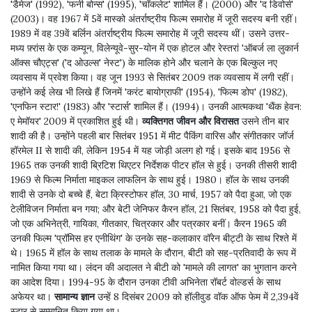
'डैमेज' (1992), 'फनी बोन्स' (1995), 'चॉकलेट' शामिल हैं। (2000) और 'द डिवोर्स'
(2003)। वह 1967 में 5वें मास्को अंतर्राष्ट्रीय फिल्म समारोह में जूरी सदस्य बनी रहीं।
1989 में वह 39वें बर्लिन अंतर्राष्ट्रीय फिल्म समारोह में जूरी सदस्य थीं। उसने उत्तर-
मध्य फ़्रांस के एक कम्यून, विलेन्यूवे-सुर-योन में एक होटल और रेस्तरां 'ऑबर्ज ला लुकार्न
ऑक्स चौएट्स' ('द ओउल्स' नेस्ट') के मालिक होने और चलाने के एक बिल्कुल नए
व्यवसाय में प्रवेश किया। वह जून 1993 से सितंबर 2009 तक व्यवसाय में लगी रहीं।
उन्होंने कई लेख भी लिखे हैं जिनमें 'करंट बायोग्राफी' (1954), 'फिल्म डोप' (1982),
'एनफिन स्टार!' (1983) और 'स्टार्स' शामिल हैं। (1994)। उनकी आत्मकथा 'थैंक हेवन:
ए मेमॉयर' 2009 में प्रकाशित हुई थी।
व्यक्तिगत जीवन और विरासत
उसने तीन बार
शादी की है। उन्होंने पहली बार सितंबर 1951 में मीट पैकिंग वारिस और संगीतकार जॉर्ज
हॉरमेल II से शादी की, लेकिन 1954 में यह जोड़ी अलग हो गई। इसके बाद 1956 से
1965 तक उनकी शादी ब्रिटिश थिएटर निर्देशक पीटर हॉल से हुई। उनकी तीसरी शादी
1969 से फिल्म निर्माता माइकल लाफलिन के साथ हुई। 1980। हॉल के साथ उनकी
शादी से उनके दो बच्चे हैं, बेटा क्रिस्टोफर हॉल, 30 मार्च, 1957 को पैदा हुआ, जो एक
टेलीविजन निर्माता बन गया; और बेटी जेनिफर कैरन हॉल, 21 सितंबर, 1958 को पैदा हुई,
जो एक अभिनेत्री, गायिका, गीतकार, चित्रकार और पत्रकार बनीं। कैरन 1965 की
उनकी फिल्म 'प्रॉमिस हर एनीथिंग' के उनके सह-कलाकार वॉरेन बीट्टी के साथ रिश्ते में
थे। 1965 में हॉल के साथ तलाक के मामले के दौरान, बीटी को सह-प्रतिवादी के रूप में
नामित किया गया था। लंदन की अदालत ने बीटी को 'मामले की लागत' का भुगतान करने
का आदेश दिया। 1994-95 के दौरान उनका टीवी अभिनेता रॉबर्ट वोल्डर्स के साथ
अफेयर था।
सामान्य ज्ञान
उन्हें 8 दिसंबर 2009 को हॉलीवुड वॉक ऑफ फेम में 2,394वें
स्टार से सम्मानित किया गया था।