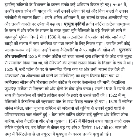
इसलिए शक्तियों के विभाजन के कारण उनके कई अभियान विफल हो गए। १५४१ में,
उन्होंने वापस स्पेन की यात्रा की, जहाँ उनकी उपेक्षा की गई और किंग चार्ल्स ने उनका
गर्मजोशी से स्वागत किया। अपने अंतिम अभियान में, वह चार्ल्स के साथ अल्जीयर्स गए
और उनकी वापसी पर उपेक्षा में पड़ गए।
प्रमुख कृतियाँ
हर्नान कोर्टेस एज़्टेक साम्राज्य
के पतन में और स्पेन के शासन के तहत मुख्य भूमि मेक्सिको के बड़े हिस्से को लाने में
महत्वपूर्ण भूमिका निभाई थी। 1536 में, वह अटलांटिक से प्रशांत की ओर जाने वाली
खाड़ी की तलाश में मध्य अमेरिका का पता लगाने के लिए निकल पड़ा। जबकि उन्हें कोई
जलडमरूमध्य नहीं मिला, उन्होंने बाजा कैलिफोर्निया के प्रायद्वीप की खोज की।
पुरस्कार
और उपलब्धियां
1525 में, हर्नान कोर्टेस को राजा चार्ल्स द्वारा हथियारों के कोट वाले मुकुट
से सम्मानित किया गया था, जो मेक्सिको की उनकी सफल विजय के निशान के रूप में था।
1529 में, उन्हें 'डॉन' के पद से सम्मानित किया गया था और उन्हें 'मार्क्स डेल वैले डी
ओक्साका' (या ओक्साका की घाटी का मार्क्विसेट) का महान खिताब दिया गया था।
व्यक्तिगत जीवन और विरासत
हर्नान कोर्टेस ने गवर्नर वेलास्केज़ की भाभी, कैटालिना
जुआरेज़ मार्केडा से मित्रता की और दोनों के बीच प्रेम पनपा। उसने 1518 में उससे और
साथ ही वेलास्केज़ की संपत्ति हासिल करने के इरादे से उससे शादी की। 1522 में न्यू
मैक्सिको में कैटालिना की रहस्यमय मौत के साथ विवाह समाप्त हो गया। 1529 में स्पेनिश
नोबेल महिला, डोना जुआना रामिरेज़ डी अरेलानो डी जुनिगा से उनकी दूसरी शादी के
परिणामस्वरूप चार संतानें हुईं - बेटा डॉन मार्टिन कोर्टेस वाई ज़ुनिगा और बेटियां डोना
मारिया, डोना कैटालिना और डोना जुआना। 1547 में मैक्सिको वापस यात्रा करते समय
सेविले पहुंचने पर, वह पेचिश से बीमार पड़ गए और 2 दिसंबर, 1547 को 62 साल की
उम्र में कैस्टिलेजा डे ला क्यूस्टा में फुफ्फुस के कारण उनकी मृत्यु हो गई।