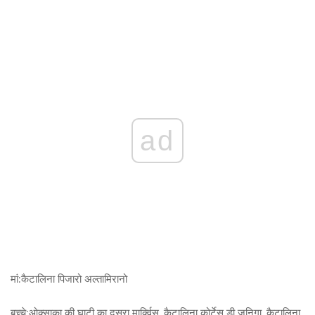
ad
मां:
कैटालिना पिजारो अल्तामिरानो
बच्चे:
ओक्साका की घाटी का दूसरा मार्क्विस, कैटालिना कोर्टेस डी ज़ुनिगा, कैटालिना