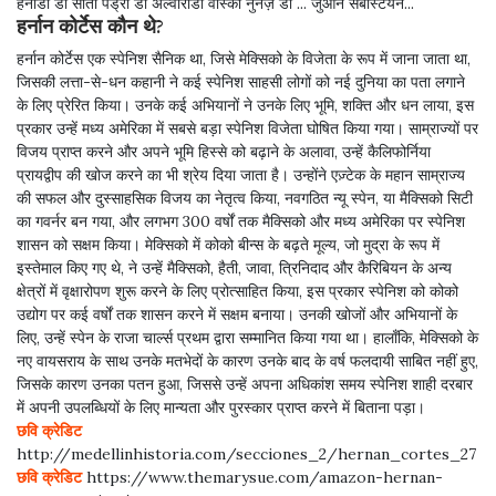
हर्नांडो डी सोतो पेड्रो डी अल्वाराडो वास्को नुनेज़ डी ... जुआन सेबेस्टियन...
हर्नान कोर्टेस कौन थे?
हर्नान कोर्टेस एक स्पेनिश सैनिक था, जिसे मेक्सिको के विजेता के रूप में जाना जाता था,
जिसकी लत्ता-से-धन कहानी ने कई स्पेनिश साहसी लोगों को नई दुनिया का पता लगाने
के लिए प्रेरित किया। उनके कई अभियानों ने उनके लिए भूमि, शक्ति और धन लाया, इस
प्रकार उन्हें मध्य अमेरिका में सबसे बड़ा स्पेनिश विजेता घोषित किया गया। साम्राज्यों पर
विजय प्राप्त करने और अपने भूमि हिस्से को बढ़ाने के अलावा, उन्हें कैलिफोर्निया
प्रायद्वीप की खोज करने का भी श्रेय दिया जाता है। उन्होंने एज़्टेक के महान साम्राज्य
की सफल और दुस्साहसिक विजय का नेतृत्व किया, नवगठित न्यू स्पेन, या मैक्सिको सिटी
का गवर्नर बन गया, और लगभग 300 वर्षों तक मैक्सिको और मध्य अमेरिका पर स्पेनिश
शासन को सक्षम किया। मेक्सिको में कोको बीन्स के बढ़ते मूल्य, जो मुद्रा के रूप में
इस्तेमाल किए गए थे, ने उन्हें मैक्सिको, हैती, जावा, त्रिनिदाद और कैरिबियन के अन्य
क्षेत्रों में वृक्षारोपण शुरू करने के लिए प्रोत्साहित किया, इस प्रकार स्पेनिश को कोको
उद्योग पर कई वर्षों तक शासन करने में सक्षम बनाया। उनकी खोजों और अभियानों के
लिए, उन्हें स्पेन के राजा चार्ल्स प्रथम द्वारा सम्मानित किया गया था। हालाँकि, मेक्सिको के
नए वायसराय के साथ उनके मतभेदों के कारण उनके बाद के वर्ष फलदायी साबित नहीं हुए,
जिसके कारण उनका पतन हुआ, जिससे उन्हें अपना अधिकांश समय स्पेनिश शाही दरबार
में अपनी उपलब्धियों के लिए मान्यता और पुरस्कार प्राप्त करने में बिताना पड़ा।
छवि क्रेडिट
http://medellinhistoria.com/secciones_2/hernan_cortes_27
छवि क्रेडिट
https://www.themarysue.com/amazon-hernan-