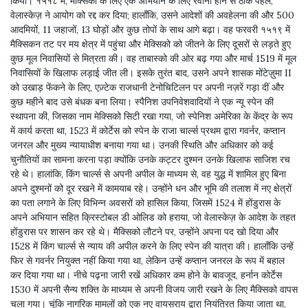
किया। १५१८ में, मैक्सिको के लिए एक अभियान के लिए रवाना होने से ठीक पहले,
वेलास्केज़ ने आयोग को रद्द कर दिया; हालाँकि, उसने आदेशों की अवहेलना की और 500
आदमियों, 11 जहाजों, 13 घोड़ों और कुछ तोपों के साथ आगे बढ़ा। वह फरवरी १५१९ में
मैक्सिकन तट पर मय क्षेत्र में पहुंचा और मेक्सिको को जीतने के लिए दूसरों से लड़ते हुए
कुछ मूल निवासियों से मित्रता की। वह ताबास्को की ओर बढ़ गया और मार्च 1519 में मूल
निवासियों के खिलाफ लड़ाई जीत ली। इसके तुरंत बाद, उसने अपने शासक मोंटेज़ुमा II
को उखाड़ फेंकने के लिए, एज़्टेक राजधानी टेनोचिटिलन पर अपनी नज़रें गड़ा दीं और
कुछ महीने बाद उसे बंधक बना लिया। स्पैनिश उपनिवेशवादियों ने एक न्यू स्पेन की
स्थापना की, जिसका नाम मेक्सिको सिटी रखा गया, जो स्पेनिश अमेरिका के केंद्र के रूप
में कार्य करता था, 1523 में कोर्टेस को स्पेन के राजा चार्ल्स प्रथम द्वारा गवर्नर, कप्तान
जनरल और मुख्य न्यायाधीश बनाया गया था। उनकी स्थिति और अधिकार को कई
चुनौतियों का सामना करना पड़ा क्योंकि उनके कट्टर दुश्मन उनके खिलाफ साजिश रच
रहे थे। हालांकि, किंग चार्ल्स से अपनी अपील के माध्यम से, वह युद्ध में शामिल हुए बिना
अपने दुश्मनों को दूर रखने में कामयाब रहे। उन्होंने धन और भूमि की तलाश में नए क्षेत्रों
का पता लगाने के लिए विभिन्न अवसरों को हासिल किया, जिसमें 1524 में होंडुरास के
अपने अभियान सहित क्रिस्टोबल डी ओलिड को हराया, जो वेलास्केज़ के आदेश के तहत
होंडुरास पर शासन कर रहे थे। मैक्सिको लौटने पर, उन्होंने अपना पद खो दिया और
1528 में किंग चार्ल्स से न्याय की अपील करने के लिए स्पेन की यात्रा की। हालाँकि उन्हें
फिर से गवर्नर नियुक्त नहीं किया गया था, लेकिन उन्हें कप्तान जनरल के रूप में बहाल
कर दिया गया था। नीचे पढ़ना जारी रखें अधिकार कम होने के बावजूद, हर्नान कोर्टेस
1530 में अपनी सैन्य शक्ति के माध्यम से अपनी विजय जारी रखने के लिए मैक्सिको वापस
चला गया। चूंकि नागरिक मामलों को एक नए वायसराय द्वारा नियंत्रित किया जाता था,