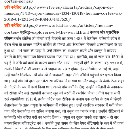
cortes-series/
छवि क्रेडिट
http://www.rtve.es/alacarta/audios/cajon-de-
musicas/1710-cajon-musicas-1334-130118-hernan-cortes-ok-
2018-01-12t15-18-40840/4417520/
छवि क्रेडिट
https://www.worldatlas.com/articles/hernan-
पहले का
अगला
cortes- प्रसिद्ध-explorers-of-the-world.html
बचपन और प्रारंभिक
जीवन
हर्नान कोर्टेस डी मोनरो वाई पिजारो का जन्म 1485 में मेडेलिन, पश्चिमी स्पेन में
पैदल सेना के कप्तान मार्टिन कोर्टेस डी मोनरो और कैटालिना पिजारो अल्तामिरानो के घर
हुआ था। 14 साल की उम्र में, उन्हें लैटिन का अध्ययन करने और कानून में करियर
बनाने के लिए सलामांका विश्वविद्यालय भेजा गया था। हालाँकि, वह दो साल बाद 1501 में
पढ़ाई में रुचि की कमी के कारण वापस लौट आया। साहसी होने के कारण, वह १५०४ में,
अलोंसो क्विन्टेरो की कमान वाले जहाज पर सवार होकर हिस्पानियोला जा रहे थे, जहां
उन्हें गवर्नर निकोलस डी ओवांडो ने राजधानी शहर सेंटो डोमिंगो पहुंचने पर प्राप्त किया
था। उन्हें ओवांडो द्वारा एक छोटा सा परिचय दिया गया था और अज़ुआ डे कंपोस्टेला शहर
के नोटरी के रूप में कार्य किया था। अगले पांच वर्षों के लिए, उन्होंने कॉलोनी के कामकाज
को सीखा और कई सहयोगी बनाकर खुद को बस्ती में स्थापित किया। नीचे पढ़ना जारी
रखें
आजीविका
1511 में, हर्नान कोर्टेस एक सैनिक के बजाय एक सचिव के रूप में डिएगो
वेलास्केज़ के तहत क्यूबा के अभियान में शामिल हुए। उन्हें नागरिक सरकार में भर्ती किया
गया और वेलास्केज़ का सचिव बनाया गया, जो क्यूबा का गवर्नर बना। उन्होंने सैंटियागो में
पदोन्नति और वरिष्ठ पदों का आनंद लिया - क्यूबा का दूसरा सबसे बड़ा शहर - दो बार
नगरपालिका मजिस्ट्रेट बने। उन्होंने कुछ समय के लिए मेयर सैंटियागो के रूप में भी कार्य