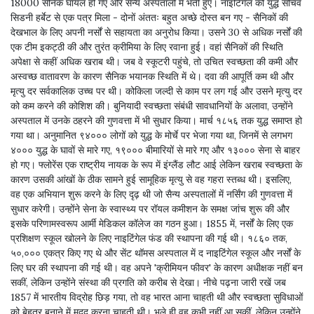
18000 सैनिक घायल हो गए और सैन्य अस्पतालों में भर्ती हुए। नाइटिंगेल को युद्ध सचिव
सिडनी हर्बेट से एक पत्र मिला - दोनों अंततः बहुत अच्छे दोस्त बन गए - सैनिकों की
देखभाल के लिए अपनी नर्सों से सहायता का अनुरोध किया। उसने 30 से अधिक नर्सों की
एक टीम इकट्ठी की और तुरंत क्रीमिया के लिए रवाना हुई। वहां सैनिकों की स्थिति
अपेक्षा से कहीं अधिक खराब थी। जब वे स्कूटरी पहुंचे, तो उचित स्वच्छता की कमी और
अस्वच्छ वातावरण के कारण सैनिक भयानक स्थिति में थे। दवा की आपूर्ति कम थी और
मृत्यु दर सर्वकालिक उच्च पर थी। कोकिला जल्दी से काम पर लग गई और उसने मृत्यु दर
को कम करने की कोशिश की। बुनियादी स्वच्छता संबंधी सावधानियों के अलावा, उन्होंने
अस्पताल में उनके ठहरने की गुणवत्ता में भी सुधार किया। मार्च १८५६ तक युद्ध समाप्त हो
गया था। अनुमानित ९४००० लोगों को युद्ध के मोर्चे पर भेजा गया था, जिनमें से लगभग
४००० युद्ध के घावों से मारे गए, १९००० बीमारियों से मारे गए और १३००० सेना से बाहर
हो गए। फ्लोरेंस एक राष्ट्रीय नायक के रूप में इंग्लैंड लौट आई लेकिन खराब स्वच्छता के
कारण उसकी आंखों के ठीक सामने हुई सामूहिक मृत्यु से वह गहरा स्तब्ध थी। इसलिए,
वह एक अभियान शुरू करने के लिए दृढ़ थी जो सैन्य अस्पतालों में नर्सिंग की गुणवत्ता में
सुधार करेगी। उन्होंने सेना के स्वास्थ्य पर रॉयल कमीशन के समक्ष जांच शुरू की और
इसके परिणामस्वरूप आर्मी मेडिकल कॉलेज का गठन हुआ। 1855 में, नर्सों के लिए एक
प्रशिक्षण स्कूल खोलने के लिए नाइटिंगेल फंड की स्थापना की गई थी। १८६० तक,
५०,००० एकत्र किए गए थे और सेंट थॉमस अस्पताल में द नाइटिंगेल स्कूल और नर्सों के
लिए घर की स्थापना की गई थी। वह अपने 'क्रीमियन फीवर' के कारण अधीक्षक नहीं बन
सकीं, लेकिन उन्होंने संस्था की प्रगति को करीब से देखा। नीचे पढ़ना जारी रखें जब
1857 में भारतीय विद्रोह छिड़ गया, तो वह भारत आना चाहती थी और स्वच्छता सुविधाओं
को बेहतर बनाने में मदद करना चाहती थी। भले ही वह कभी नहीं आ सकीं, लेकिन उन्होंने