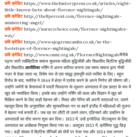
छवि क्रेडिट
https://www.thehistorypress.co.uk/articles/eight-
little-known-facts-about-florence-nightingale/
छवि क्रेडिट
http://the8percent.com/florence-nightingale-
ministering-angel/
छवि क्रेडिट
https://nursezchoice.com/florence-nightingales-
way/
छवि क्रेडिट
https://www.sjogrenscambs.co.uk/in-the-
footsteps-of-florence-nightingale/
छवि क्रेडिट
http://www.cnmr.org.uk/FlorenceNightingaleमैंनीचे
पढ़ना जारी रखेंब्रिटिश समाज सुधारक महिला बुद्धिजीवी और शिक्षाविद ब्रिटिश बुद्धिजीवी
और शिक्षाविद
आजीविका
नर्सिंग में अपना करियर बनाना उस समय समाज द्वारा नीची
नज़र से देखा जाता था, विशेष रूप से एक समृद्ध पृष्ठभूमि वाले व्यक्ति के लिए। बहुत
विरोध के बाद, फ्लोरेंस ने 1844 में क्षेत्र में प्रवेश करने के अपने निर्णय की घोषणा की।
उन्होंने जर्मनी के कैसरवर्थ में पादरी फ्लिडनर के लूथरन अस्पताल में एक छात्र के रूप में
खुद को नामांकित किया। इसके बाद उन्होंने नर्सिंग की कला और विज्ञान में खुद को
शिक्षित करने के लिए कड़ी मेहनत की। मिस्र और पेरिस की अपनी यात्राओं पर, उसने
महसूस किया कि अनुशासित और सुव्यवस्थित नन या बहनें इंग्लैंड में महिलाओं की तुलना
में बेहतर नर्स बनाती हैं। जब वह घर लौटी तो उसने लंदन, एडिनबर्ग और डबलिन के
अस्पतालों का दौरा करना शुरू कर दिया। 1853 में, उन्हें इनवैलिड जेंटलवुमन के लिए
अस्पताल का अधीक्षक नियुक्त किया गया था। अक्टूबर 1853 में, क्रीमिया युद्ध छिड़
गया। बड़ी संख्या में ब्रिटिश सैनिकों को मोर्चे पर भेजा गया और 1854 तक लगभग