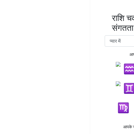
राशि चक
संगतता
आप
आपके स