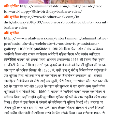
छवि क्रेडिट
http://communitytable.com/65241/parade/face-
forward-happy-79th-birthday-barbara-eden/
छवि क्रेडिट
https://www.foodnetwork.com/fn-
dish/shows/2016/09/meet-worst-cooks-celebrity-recruit-
barbara-eden
छवि क्रेडिट
http://www.nydailynews.com/entertainment/administrative-
professionals-day-celebrate-tv-movies-top-assistants-
gallery-1.108049?pmSlide=1.108179महिला फिल्म और रंगमंच व्यक्तित्व
अमेरिकी फिल्म और रंगमंच व्यक्तित्व अमेरिकी महिला फिल्म और रंगमंच व्यक्तित्व
आजीविका
बारबरा को अपना पहला अभिनय असाइनमेंट 1956 की फिल्म 'बैक फ्रॉम
इटरनिटी' के रूप में मिला। उसने एक सुनहरे बालों वाली कॉलेज की भूमिका की 'पलक
और चूक' की भूमिका निभाई थी। 1957 में, उन्हें 'हाउ टू मैरी ए मिलियनेयर' श्रृंखला में
एक भूमिका मिली, जो इसी नाम की एक फिल्म का टेलीविजन रूपांतरण था। बारबरा
लोकप्रिय टेलीविजन शो जैसे 'आई लव लुसी', 'पेरी मेसन', 'गनस्मोक' और 'रूट 66' और
50 के दशक के अंत और 1960 के दशक की शुरुआत में एक दर्जन अन्य भूलने योग्य
भूमिकाओं में भी दिखाई दिए। 1960 में, बारबरा ने 'फ्लेमिंगो स्टार' नामक एक फिल्म में
अभिनय किया, जहाँ उन्होंने प्रसिद्ध गायिका एल्विस प्रेस्ली के साथ स्क्रीन स्पेस साझा
किया। ईडन ने इस फिल्म में प्रेस्ली की प्रेमिका की भूमिका निभाई थी। बारबरा का
जीवन पूरी तरह से बदल गया जब उन्हें महान लेखक सिडनी शेल्डन ने अपने सिटकॉम
'आई ड्रीम ऑफ जेनी' में अभिनय करने के लिए संपर्क किया। यह श्रृंखला 1965 से