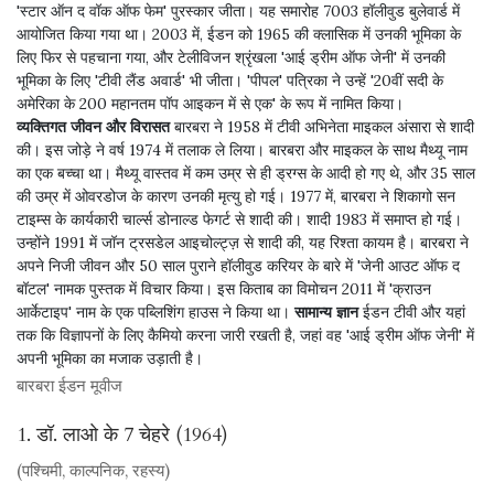
'स्टार ऑन द वॉक ऑफ फेम' पुरस्कार जीता। यह समारोह 7003 हॉलीवुड बुलेवार्ड में
आयोजित किया गया था। 2003 में, ईडन को 1965 की क्लासिक में उनकी भूमिका के
लिए फिर से पहचाना गया, और टेलीविजन श्रृंखला 'आई ड्रीम ऑफ जेनी' में उनकी
भूमिका के लिए 'टीवी लैंड अवार्ड' भी जीता। 'पीपल' पत्रिका ने उन्हें '20वीं सदी के
अमेरिका के 200 महानतम पॉप आइकन में से एक' के रूप में नामित किया।
व्यक्तिगत जीवन और विरासत
बारबरा ने 1958 में टीवी अभिनेता माइकल अंसारा से शादी
की। इस जोड़े ने वर्ष 1974 में तलाक ले लिया। बारबरा और माइकल के साथ मैथ्यू नाम
का एक बच्चा था। मैथ्यू वास्तव में कम उम्र से ही ड्रग्स के आदी हो गए थे, और 35 साल
की उम्र में ओवरडोज के कारण उनकी मृत्यु हो गई। 1977 में, बारबरा ने शिकागो सन
टाइम्स के कार्यकारी चार्ल्स डोनाल्ड फेगर्ट से शादी की। शादी 1983 में समाप्त हो गई।
उन्होंने 1991 में जॉन ट्रसडेल आइचोल्ट्ज़ से शादी की, यह रिश्ता कायम है। बारबरा ने
अपने निजी जीवन और 50 साल पुराने हॉलीवुड करियर के बारे में 'जेनी आउट ऑफ द
बॉटल' नामक पुस्तक में विचार किया। इस किताब का विमोचन 2011 में 'क्राउन
आर्केटाइप' नाम के एक पब्लिशिंग हाउस ने किया था।
सामान्य ज्ञान
ईडन टीवी और यहां
तक ​​कि विज्ञापनों के लिए कैमियो करना जारी रखती है, जहां वह 'आई ड्रीम ऑफ जेनी' में
अपनी भूमिका का मजाक उड़ाती है।
बारबरा ईडन मूवीज
1. डॉ. लाओ के 7 चेहरे (1964)
(पश्चिमी, काल्पनिक, रहस्य)