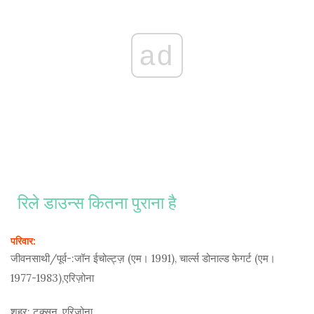
ad
रिले डाउन्स कितना पुराना है
परिवार:
जीवनसाथी/पूर्व-:
जॉन ईचोल्ट्ज़ (एम। 1991), चार्ल्स डोनाल्ड फेगर्ट (एम।
1977-1983),एरिज़ोना
शहर:
टक्सन, एरिज़ोना