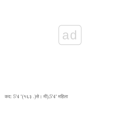
ad
कद:
5'4 '(१६३ .)
से। मी
),5'4' महिला